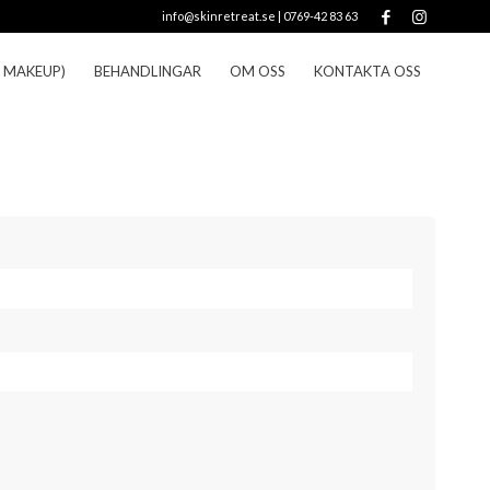
info@skinretreat.se
|
0769-42 83 63
 MAKEUP)
BEHANDLINGAR
OM OSS
KONTAKTA OSS