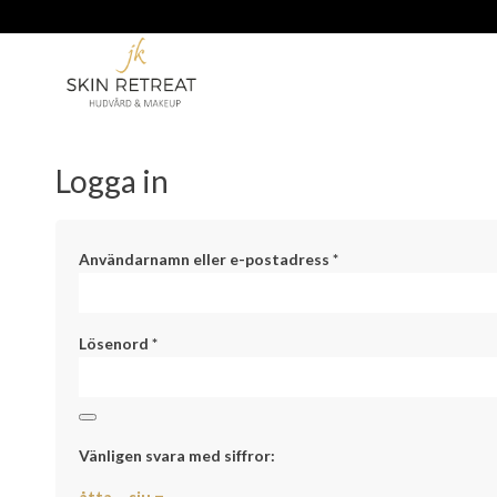
Logga in
Användarnamn eller e-postadress
*
Lösenord
*
Vänligen svara med siffror:
åtta − sju =