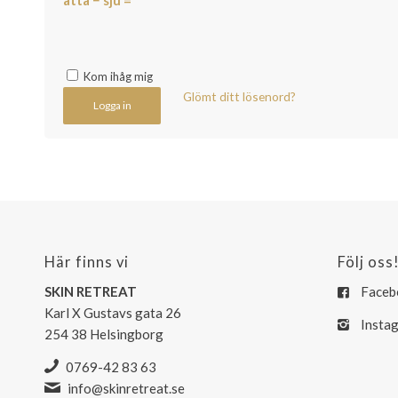
Kom ihåg mig
Glömt ditt lösenord?
Logga in
Här finns vi
Följ oss
SKIN RETREAT
Faceb
Karl X Gustavs gata 26
Insta
254 38 Helsingborg
0769-42 83 63
info@skinretreat.se