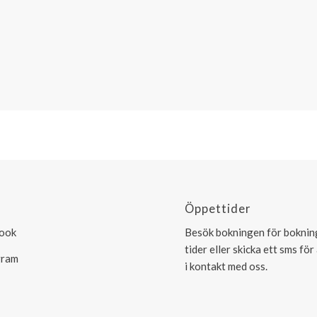
!
Öppettider
ook
Besök bokningen för bokni
tider eller skicka ett sms fö
gram
i kontakt med oss.